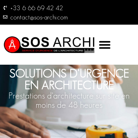
+33 6 66 69 42 42
contact@sos-archi.com
SOLUTIONS D'URGENCE
EN ARCHITECTURE
Prestations d'architecture sur site en
moins de 48 heures